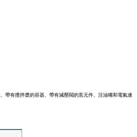
、帶有攪拌槳的容器、帶有減壓閥的泵元件、注油嘴和電氣連