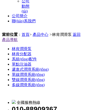
公司
動態
(tài)
公司簡介
聯(lián)系我們
當前位置
：
首頁
>
產品中心
>
林肯潤滑泵
返回
產品導航
林肯潤滑泵
林肯分配器
系統(tǒng)配件
單點注油器
遞進式潤滑系統(tǒng)
單線潤滑系統(tǒng)
雙線潤滑系統(tǒng)
多線潤滑系統(tǒng)
全國服務熱線
010-88909367