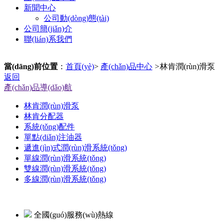
新聞中心
公司動(dòng)態(tài)
公司簡(jiǎn)介
聯(lián)系我們
當(dāng)前位置
：
首頁(yè)
>
產(chǎn)品中心
>
林肯潤(rùn)滑泵
返回
產(chǎn)品導(dǎo)航
林肯潤(rùn)滑泵
林肯分配器
系統(tǒng)配件
單點(diǎn)注油器
遞進(jìn)式潤(rùn)滑系統(tǒng)
單線潤(rùn)滑系統(tǒng)
雙線潤(rùn)滑系統(tǒng)
多線潤(rùn)滑系統(tǒng)
全國(guó)服務(wù)熱線